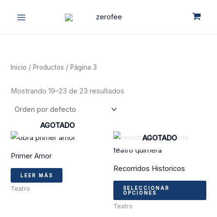
Ir
MAIN
al
MENU
contenido
Inicio
/
Productos
/ Página 3
Mostrando 19–23 de 23 resultados
AGOTADO
Est
AGOTADO
pro
Primer Amor
tie
Recorridos Historicos
múl
LEER MÁS
var
SELECCIONAR
Teatro
OPCIONES
La
Teatro
op