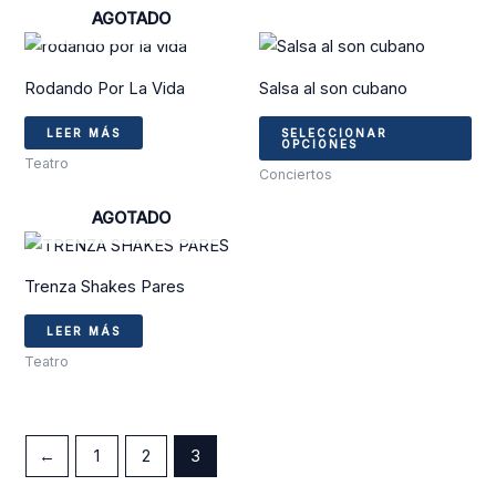
AGOTADO
se
Est
pu
pro
ele
Rodando Por La Vida
Salsa al son cubano
tie
en
múl
la
LEER MÁS
SELECCIONAR
OPCIONES
var
pág
Teatro
Conciertos
La
de
AGOTADO
op
pro
se
pu
Trenza Shakes Pares
ele
en
LEER MÁS
la
Teatro
pág
de
pro
←
1
2
3