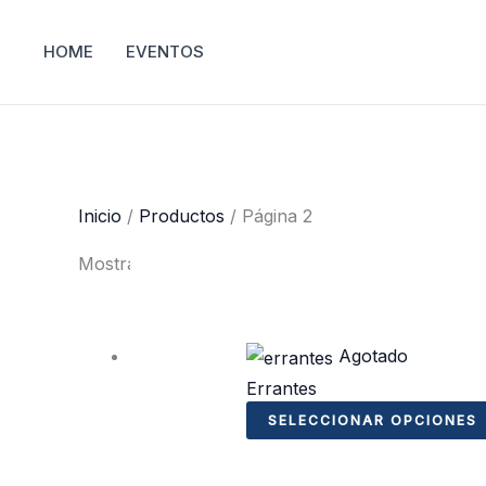
Ir
al
HOME
EVENTOS
contenido
Inicio
/
Productos
/ Página 2
Mostrando 10–18 de 23 resultados
Agotado
Errantes
SELECCIONAR OPCIONES