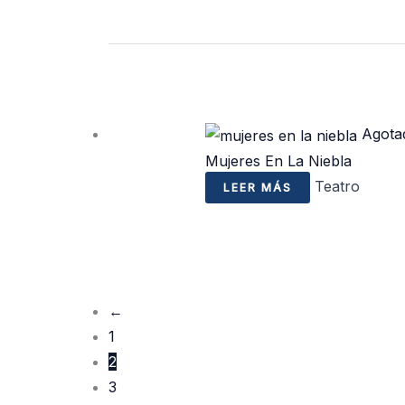
Agota
Mujeres En La Niebla
Teatro
LEER MÁS
←
1
2
3